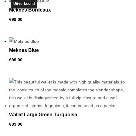
Uitverkocht!
hoog
Meknes Bordeaux
naar
€
99,00
laag
Meknes Blue
€
99,00
Wallet Large Green Turquoise
€
89,00