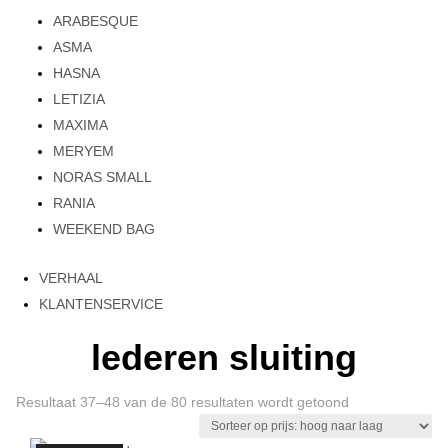
ARABESQUE
ASMA
HASNA
LETIZIA
MAXIMA
MERYEM
NORAS SMALL
RANIA
WEEKEND BAG
VERHAAL
KLANTENSERVICE
lederen sluiting
Gesorteerd
Resultaat 37–48 van de 80 resultaten wordt getoond
op
prijs: