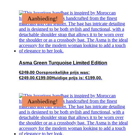
Aanbieding!
Asma Green Turquoise Limited Edition
€
249,00
Oorspronkelijke prijs was:
€249,00.
€
199,00
Huidige prijs is: €199,00.
Aanbieding!