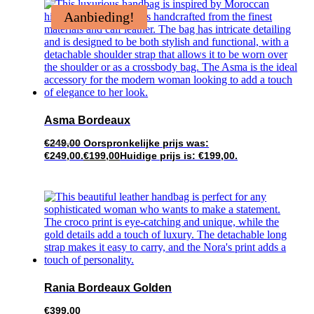
Aanbieding!
Asma Bordeaux
€
249,00
Oorspronkelijke prijs was:
€249,00.
€
199,00
Huidige prijs is: €199,00.
Rania Bordeaux Golden
€
399,00