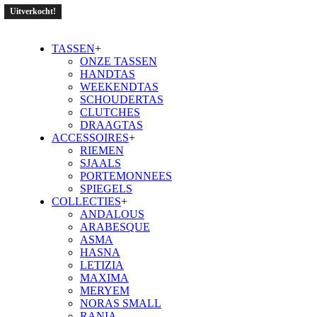
Uitverkocht!
TASSEN
+
ONZE TASSEN
HANDTAS
WEEKENDTAS
SCHOUDERTAS
CLUTCHES
DRAAGTAS
ACCESSOIRES
+
RIEMEN
SJAALS
PORTEMONNEES
SPIEGELS
COLLECTIES
+
ANDALOUS
ARABESQUE
ASMA
HASNA
LETIZIA
MAXIMA
MERYEM
NORAS SMALL
RANIA