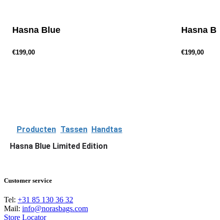
r
e
v
Hasna Blue
Hasna B
€199,00
€199,00
P
r
e
v
Producten
Tassen
Handtas
Hasna Blue Limited Edition
Customer service
Tel:
+31 85 130 36 32
Mail:
info@norasbags.com
Store Locator