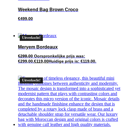
Weekend Bag Brown Croco
€
499,00
Uitverkocht!
Meryem Bordeaux
€
299,00
Oorspronkelijke prijs was:
€299,00.
€
119,00
Huidige prijs is: €119,00.
Uitverkocht!