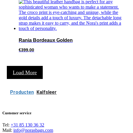
Rania Bordeaux Golden
€
399,00
Load More
Producten
Kalfsleer
Customer service
Tel:
+31 85 130 36 32
Mail:
info@norasbags.com