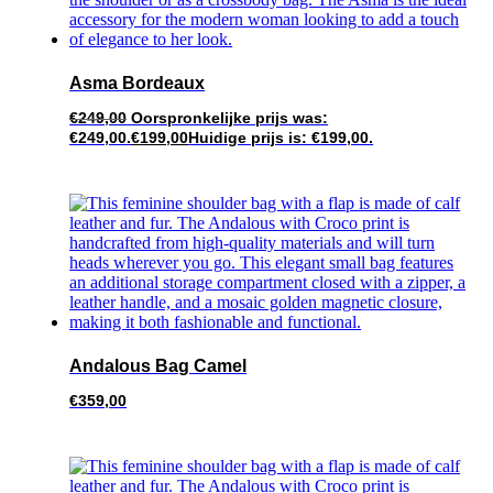
Asma Bordeaux
€
249,00
Oorspronkelijke prijs was:
€249,00.
€
199,00
Huidige prijs is: €199,00.
Andalous Bag Camel
€
359,00