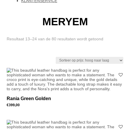
KLANTENSERVICE
MERYEM
Resultaat 13–24 van de 80 resultaten wordt getoond
Gesorteerd
op
prijs:
hoog
naar
laag
Rania Green Golden
€
399,00