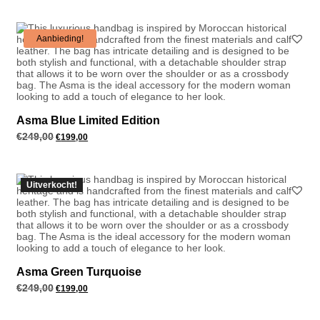
€249,00.
€199,00.
Aanbieding!
Asma Blue Limited Edition
€
249,00
Oorspronkelijke
Huidige
€
199,00
prijs
prijs
was:
is:
€249,00.
€199,00.
Uitverkocht!
Asma Green Turquoise
€
249,00
Oorspronkelijke
Huidige
€
199,00
prijs
prijs
was:
is:
€249,00.
€199,00.