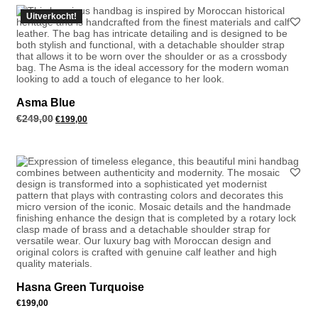
Uitverkocht!
Asma Blue
€
249,00
Oorspronkelijke
Huidige
€
199,00
prijs
prijs
was:
is:
€249,00.
€199,00.
Hasna Green Turquoise
€
199,00