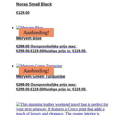
Noras Small Black
€
129,00
Aanbieding!
Meryem Blue
€
299,00
Oorspronkelijke prijs was:
€299,00.
€
119,00
Huidige prijs is: €119,00.
Aanbieding!
Meryem Green Turquoise
€
299,00
Oorspronkelijke prijs was:
€299,00.
€
119,00
Huidige prijs is: €119,00.