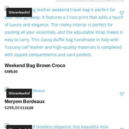
hoog
Uitverkocht!
naar
laag
Weekend Bag Brown Croco
€
499,00
Uitverkocht!
Meryem Bordeaux
€
299,00
Oorspronkelijke
Huidige
€
119,00
prijs
prijs
was:
is:
€299,00.
€119,00.