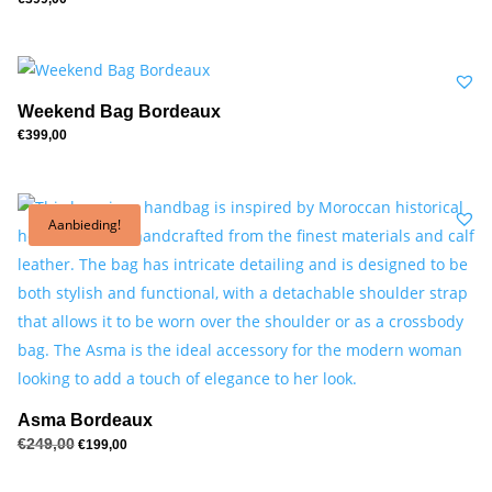
Weekend Bag Bordeaux
€
399,00
Aanbieding!
Asma Bordeaux
€
249,00
Oorspronkelijke
Huidige
€
199,00
prijs
prijs
was:
is:
€249,00.
€199,00.