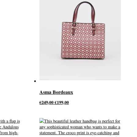
Asma Bordeaux
Oorspronkelijke
Huidige
€
249,00
€
199,00
prijs
prijs
was:
is:
€249,00.
€199,00.