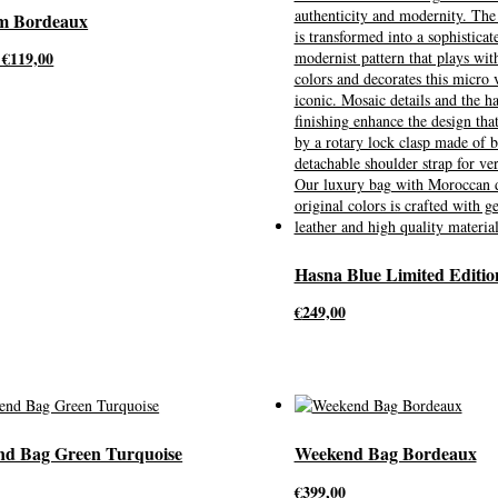
m Bordeaux
Oorspronkelijke
Huidige
€
119,00
prijs
prijs
was:
is:
€299,00.
€119,00.
Hasna Blue Limited Editio
€
249,00
d Bag Green Turquoise
Weekend Bag Bordeaux
€
399,00