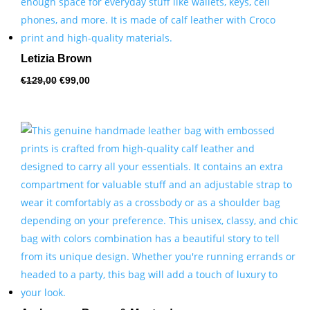
Letizia Brown
Oorspronkelijke
Huidige
€
129,00
€
99,00
prijs
prijs
was:
is:
€129,00.
€99,00.