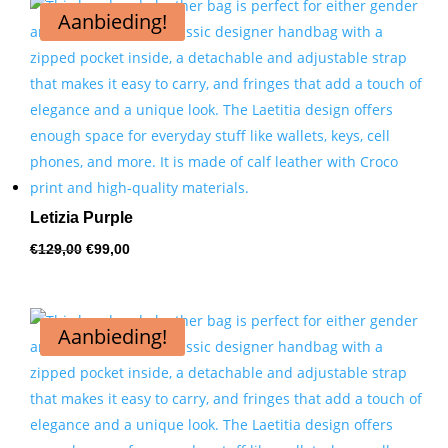
Aanbieding!
hoog
naar
laag
Letizia Purple
Oorspronkelijke
Huidige
€
129,00
€
99,00
prijs
prijs
was:
is:
€129,00.
€99,00.
Aanbieding!