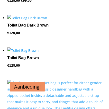
€
129,00
€
99,00
prijs
prijs
was:
is:
€129,00.
€99,00.
Toilet Bag Dark Brown
€
129,00
Toilet Bag Brown
€
129,00
Aanbieding!