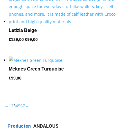
Letizia Beige
Oorspronkelijke
Huidige
€
129,00
€
99,00
prijs
prijs
was:
is:
€129,00.
€99,00.
Meknes Green Turquoise
€
99,00
←
1
2
3
4
5
6
7
→
Producten
ANDALOUS