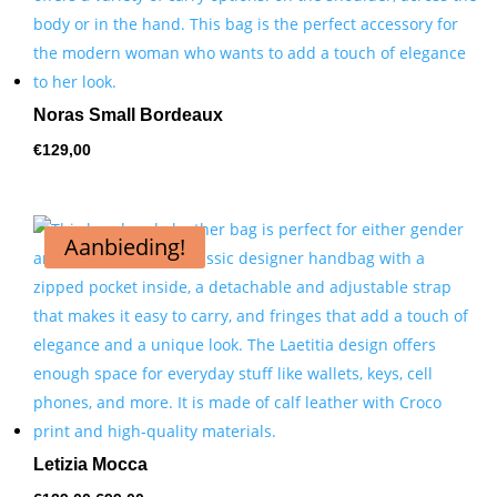
Noras Small Bordeaux
€
129,00
Aanbieding!
Letizia Mocca
Oorspronkelijke
Huidige