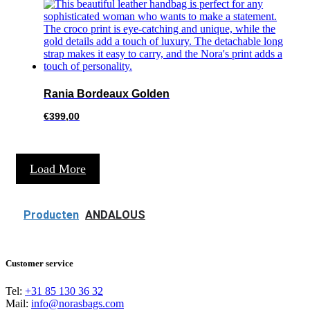
Rania Bordeaux Golden
€
399,00
Load More
Producten
ANDALOUS
Customer service
Tel:
+31 85 130 36 32
Mail:
info@norasbags.com