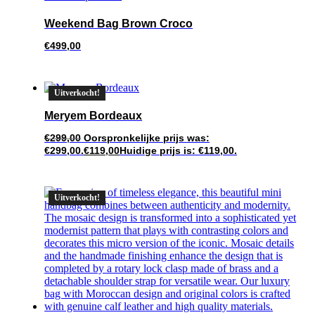
Weekend Bag Brown Croco
€
499,00
Uitverkocht!
Meryem Bordeaux
€
299,00
Oorspronkelijke prijs was:
€299,00.
€
119,00
Huidige prijs is: €119,00.
Uitverkocht!