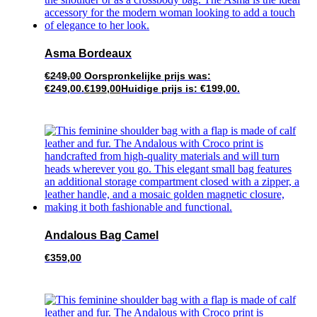
Asma Bordeaux
€
249,00
Oorspronkelijke prijs was:
€249,00.
€
199,00
Huidige prijs is: €199,00.
Andalous Bag Camel
€
359,00