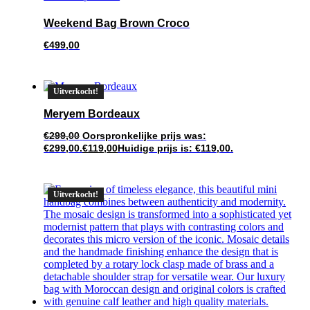
Weekend Bag Brown Croco
€
499,00
Uitverkocht!
Meryem Bordeaux
€
299,00
Oorspronkelijke prijs was:
€299,00.
€
119,00
Huidige prijs is: €119,00.
Uitverkocht!