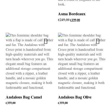
Asma Bordeaux
€
249,00
Oorspronkelijke
Huidige
€
199,00
prijs
prijs
was:
is:
€249,00.
€199,00.
Andalous Bag Camel
Andalous Bag Olive
€
359,00
€
359,00