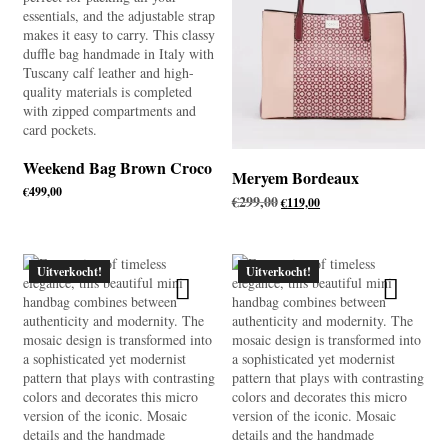
Weekend Bag Brown Croco
Meryem Bordeaux
€
499,00
€
299,00
Oorspronkelijke
Huidige
€
119,00
prijs
prijs
was:
is:
€299,00.
€119,00.
Uitverkocht!
Uitverkocht!