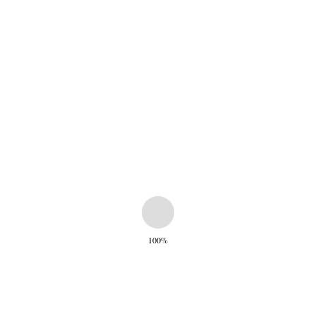
€
399,00
Weekend Bag Bordeaux
Aanbieding!
€
399,00
100%
Asma Bordeaux