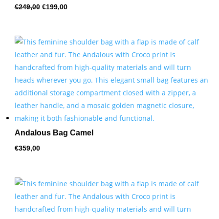
Oorspronkelijke
Huidige
€
249,00
€
199,00
prijs
prijs
was:
is:
€249,00.
€199,00.
Andalous Bag Camel
€
359,00