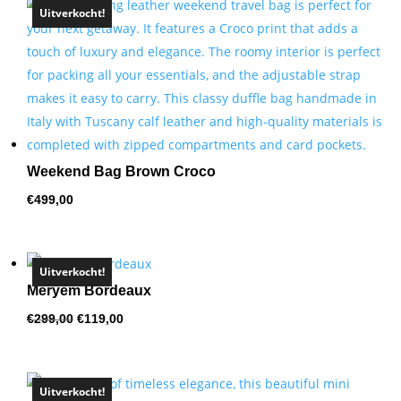
Uitverkocht!
hoog
naar
laag
Weekend Bag Brown Croco
€
499,00
Uitverkocht!
Meryem Bordeaux
Oorspronkelijke
Huidige
€
299,00
€
119,00
prijs
prijs
was:
is:
€299,00.
€119,00.
Uitverkocht!