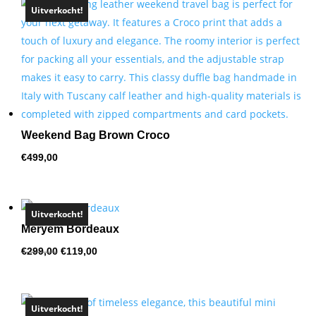
Uitverkocht!
hoog
naar
laag
Weekend Bag Brown Croco
€
499,00
Uitverkocht!
Meryem Bordeaux
Oorspronkelijke
Huidige
€
299,00
€
119,00
prijs
prijs
was:
is:
€299,00.
€119,00.
Uitverkocht!