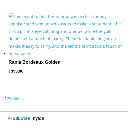
Rania Bordeaux Golden
€
399,00
1
2
3
4
5
6
7
→
Producten
nylon