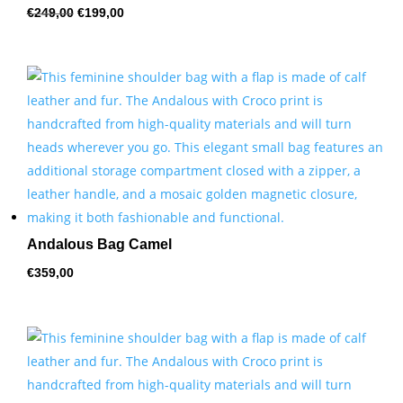
Oorspronkelijke
Huidige
€
249,00
€
199,00
prijs
prijs
was:
is:
€249,00.
€199,00.
Andalous Bag Camel
€
359,00